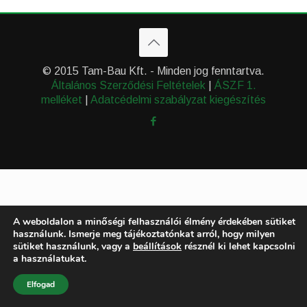
© 2015 Tam-Bau Kft. - Minden jog fenntartva.
Általános Szerződési Feltételek
|
ÁSZF 1.
melléket
|
Adatcédelmi szabályzat kiegészítés
A weboldalon a minőségi felhasználói élmény érdekében sütiket
használunk. Ismerje meg tájékoztatónkat arról, hogy milyen
sütiket használunk, vagy a
beállítások
résznél ki lehet kapcsolni
a használatukat.
Elfogad