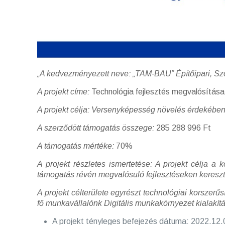
„A kedvezményezett neve: „TAM-BAU” Építőipari, Szo
A projekt címe:
Technológia fejlesztés megvalósítás
A projekt célja: Versenyképesség növelés érdekében
A szerződött támogatás összege:
285 288 996 Ft
A támogatás mértéke:
70%
A projekt részletes ismertetése: A projekt célja a
támogatás révén megvalósuló fejlesztéseken kereszt
A projekt célterülete egyrészt technológiai korszer
fő munkavállalónk Digitális munkakörnyezet kialakít
A projekt tényleges befejezés dátuma: 2022.12.