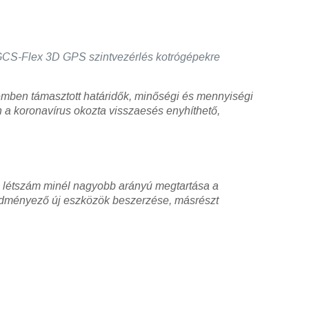
e GCS-Flex 3D GPS szintvezérlés kotrógépekre
zemben támasztott határidők, minőségi és mennyiségi
a koronavírus okozta visszaesés enyhíthető,
ói létszám minél nagyobb arányú megtartása a
eredményező új eszközök beszerzése, másrészt