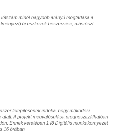
ói létszám minél nagyobb arányú megtartása a
eredményező új eszközök beszerzése, másrészt
dszer telepítésének indoka, hogy működési
 alatt. A projekt megvalósulása prognosztizálhatóan
dön. Ennek keretében 1 fő Digitális munkakörnyezet
és 16 órában