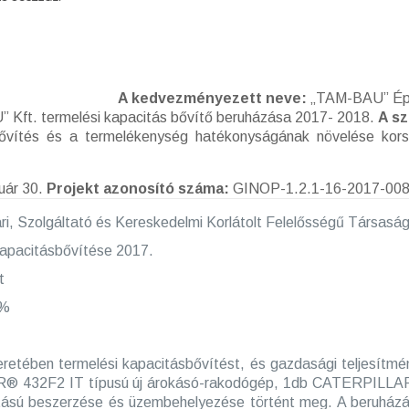
A kedvezményezett neve:
„TAM-BAU” Épít
Kft. termelési kapacitás bővítő beruházása 2017- 2018.
A s
vítés és a termelékenység hatékonyságának növelése korsz
uár 30.
Projekt azonosító száma:
GINOP-1.2.1-16-2017-00
 Szolgáltató és Kereskedelmi Korlátolt Felelősségű Társasá
kapacitásbővítése 2017.
t
 %
keretében termelési kapacitásbővítést, és gazdasági teljesí
R® 432F2 IT típusú új árokásó-rakodógép, 1db CATERPILLAR
tású beszerzése és üzembehelyezése történt meg. A beruházás