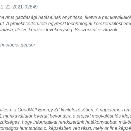
.1-21-2021-02649
ronavírus gazdasági hatásainak enyhítése, illetve a munkavállal
ül.
A projekt célterülete egyrészt technológiai korszerűsítést 
átása, illetve képzési tevékenység.
Beszerzett eszközök:
nológiai gépsor
pítésre a GoodWill Energy Zrt kivitelezésében.
A napelemes ren
1 munkavállalónk került bevonásra a projekt megvalósulás ideje
t szükséges, hogy informatikai rendszerünk hatékonyabban műkö
ztonságos fenntartása c. képzésben vett részt, mely online képz