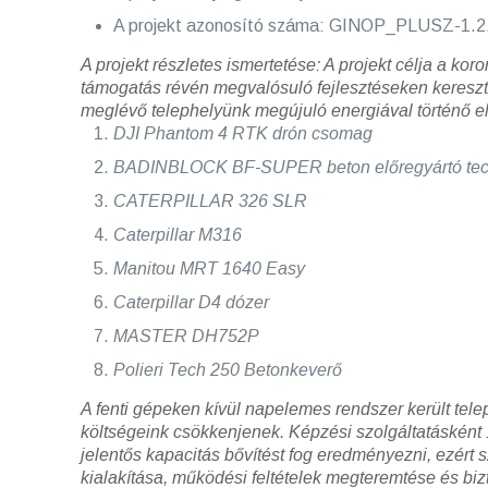
A projekt azonosító száma: GINOP_PLUSZ-1.2
A projekt részletes ismertetése:
A projekt célja a ko
támogatás révén megvalósuló fejlesztéseken kereszt
meglévő telephelyünk megújuló energiával történő ell
DJI Phantom 4 RTK drón csomag
BADINBLOCK BF-SUPER beton előregyártó tech
CATERPILLAR 326 SLR
Caterpillar M316
Manitou MRT 1640 Easy
Caterpillar D4 dózer
MASTER DH752P
Polieri Tech 250 Betonkeverő
A fenti gépeken kívül napelemes rendszer került tele
költségeink csökkenjenek.
Képzési szolgáltatásként 
jelentős kapacitás bővítést fog eredményezni, ezér
kialakítása, működési feltételek megteremtése és bi