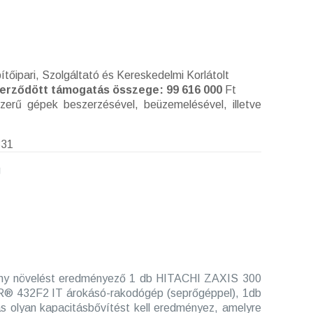
őipari, Szolgáltató és Kereskedelmi Korlátolt
zerződött támogatás összege:
99 616 000
Ft
erű gépek beszerzésével, beüzemelésével, illetve
831
g
tmény növelést eredményező 1 db HITACHI ZAXIS 300
® 432F2 IT árokásó-rakodógép (seprőgéppel), 1db
 olyan kapacitásbővítést kell eredményez, amelyre