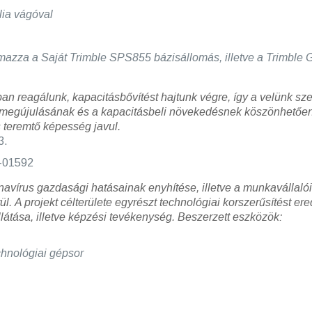
ia vágóval
almazza a Saját Trimble SPS855 bázisállomás, illetve a Trimbl
an reagálunk, kapacitásbővítést hajtunk végre, így a velünk s
 megújulásának és a kapacitásbeli növekedésnek köszönhetően 
 teremtő képesség javul.
3.
-01592
ronavírus gazdasági hatásainak enyhítése, illetve a munkavállal
ül.
A projekt célterülete egyrészt technológiai korszerűsítést 
átása, illetve képzési tevékenység.
Beszerzett eszközök:
nológiai gépsor