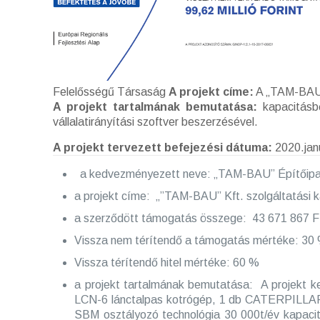
Felelősségű Társaság
A projekt címe:
A „TAM-BAU” 
A projekt tartalmának bemutatása:
kapacitásbő
vállalatirányítási szoftver beszerzésével.
A projekt tervezett befejezési dátuma:
2020.jan
a kedvezményezett neve: „TAM-BAU” Építőipari,
a projekt címe: „”TAM-BAU” Kft. szolgáltatási 
a szerződött támogatás összege: 43 671 867 F
Vissza nem térítendő a támogatás mértéke: 30
Vissza térítendő hitel mértéke: 60 %
a projekt tartalmának bemutatása: A projekt 
LCN-6 lánctalpas kotrógép, 1 db CATERPILLA
SBM osztályozó technológia 30 000t/év kapaci