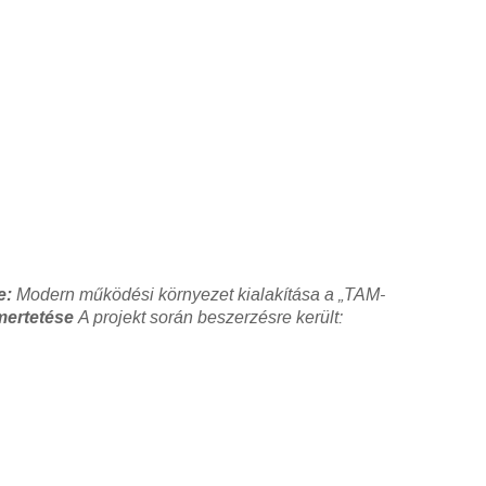
e:
Modern működési környezet kialakítása a „TAM-
smertetése
A projekt során beszerzésre került: