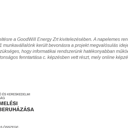
pítésre a GoodWill Energy Zrt kivitelezésében.
A napelemes ren
1 munkavállalónk került bevonásra a projekt megvalósulás ideje
t szükséges, hogy informatikai rendszerünk hatékonyabban műkö
ztonságos fenntartása c. képzésben vett részt, mely online képz