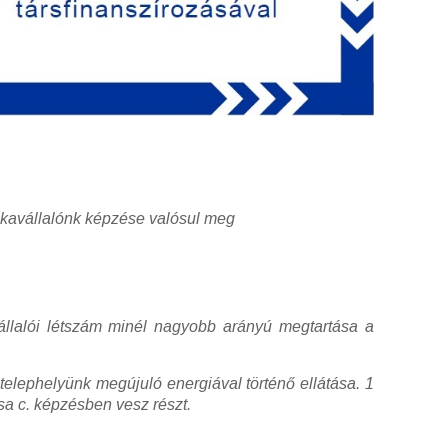
unkavállalónk képzése valósul meg
avállalói létszám minél nagyobb arányú megtartása a
telephelyünk megújuló energiával történő ellátása. 1
sa c. képzésben vesz részt.