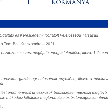
lgáltató és Kereskedelmi Korlátolt Felelősségű Társaság
a a Tam-Bau Kft számára – 2021
 eszközbeszerzés, megújuló energia telepítése, illetve 1 fő m
 koronavírus gazdasági hatásainak enyhítése, illetve a munk
ül.
űsítést eredményező új eszközök beszerzése, másrészt meglévő 
ása, működési feltételek megteremtése és biztonságos fenntartá
03.