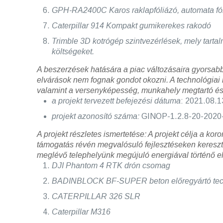
GPH-RA2400C Karos raklapfóliázó, automata fól
Caterpillar 914 Kompakt gumikerekes rakodó
Trimble 3D kotrógép szintvezérlések, mely tart
költségeket.
A beszerzések hatására a piac változásaira gyorsabb
elvárások nem fognak gondot okozni. A technológiai
valamint a versenyképesség, munkahely megtartó és
a projekt tervezett befejezési dátuma
: 2021.08.1
projekt azonosító száma:
GINOP-1.2.8-20-2020
A projekt részletes ismertetése:
A projekt célja a ko
támogatás révén megvalósuló fejlesztéseken kereszt
meglévő telephelyünk megújuló energiával történő ell
DJI Phantom 4 RTK drón csomag
BADINBLOCK BF-SUPER beton előregyártó tech
CATERPILLAR 326 SLR
Caterpillar M316