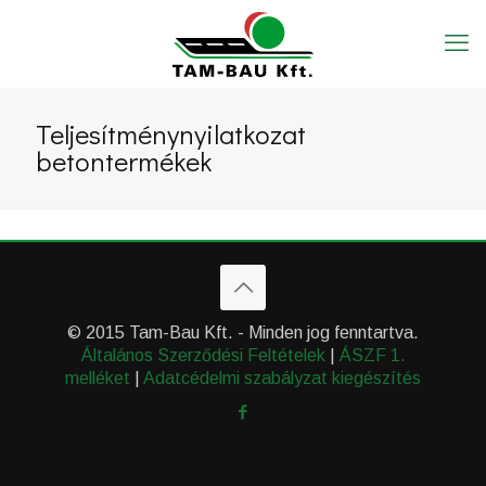
Teljesítménynyilatkozat
betontermékek
© 2015 Tam-Bau Kft. - Minden jog fenntartva.
Általános Szerződési Feltételek
|
ÁSZF 1.
melléket
|
Adatcédelmi szabályzat kiegészítés