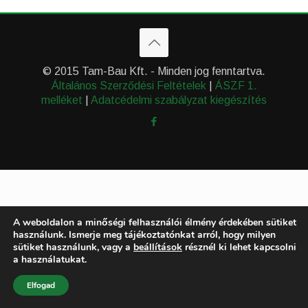
© 2015 Tam-Bau Kft. - Minden jog fenntartva.
Általános Szerződési Feltételek
|
ÁSZF 1.
melléket
|
Adatcédelmi szabályzat kiegészítés
A weboldalon a minőségi felhasználói élmény érdekében sütiket
használunk. Ismerje meg tájékoztatónkat arról, hogy milyen
sütiket használunk, vagy a
beállítások
résznél ki lehet kapcsolni
a használatukat.
Elfogad